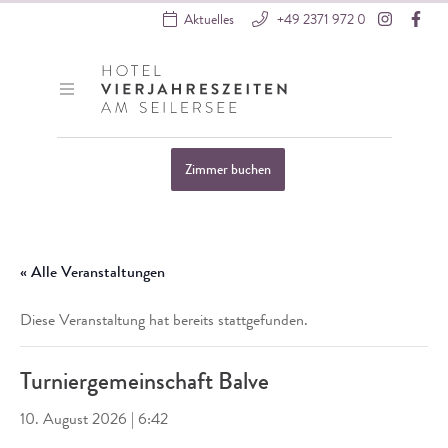
Instagra
Fac
Aktuelles
+49 2371 972 0
Hotel VierJahreszeiten
Zimmer buchen
Startseite
»
Turniergemeinschaft Balve
« Alle Veranstaltungen
Diese Veranstaltung hat bereits stattgefunden.
Turniergemeinschaft Balve
10. August 2026 | 6:42