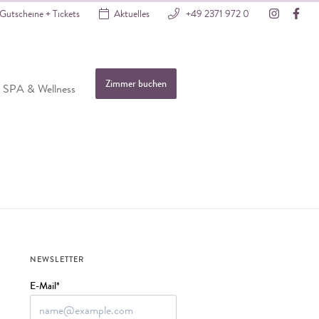
Instagra
Fac
Gutscheine + Tickets
Aktuelles
+49 2371 972 0
Zimmer buchen
SPA & Wellness
NEWSLETTER
E-Mail*