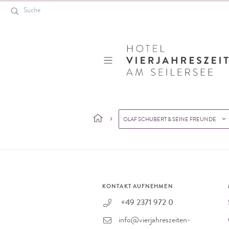
Suche
Hotel VierJahreszeiten
OLAF SCHUBERT & SEINE FREUNDE
Startseite
»
404:
KONTAKT AUFNEHMEN
+49 2371 972 0
info@vierjahreszeiten-