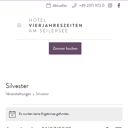
Instagra
Fac
Aktuelles
+49 2371 972 0
Hotel VierJahreszeiten
Zimmer buchen
Startseite
»
Veranstaltungen
Silvester
Veranstaltungen
Silvester
Veranstaltungen
Es wurden keine Ergebnisse gefunden.
Hinweis