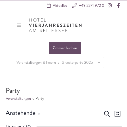
Instagr
Fa
Aktuelles
+49 2371 972 0
Hotel VierJahreszeiten
Zimmer buchen
Veranstaltungen & Feiern
Silvesterparty 2025
Startseite
»
Veranstaltungen
Party
Veranstaltungen
Party
Veranstaltungen
Vera
Verans
Anstehende
Suche
Liste
Ansi
Datum
Suche
Dezember 2025