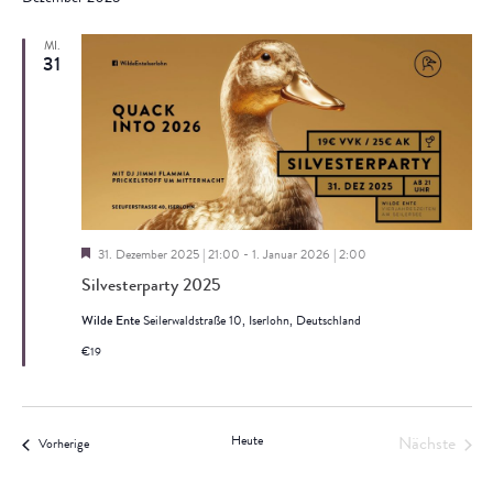
Navi
wählen.
und
MI.
31
Ansich
Naviga
Hervorgehoben
31. Dezember 2025 | 21:00
-
1. Januar 2026 | 2:00
Silvesterparty 2025
Wilde Ente
Seilerwaldstraße 10, Iserlohn, Deutschland
€19
Heute
Nächste
Veranstaltungen
Vorherige
Veranstal