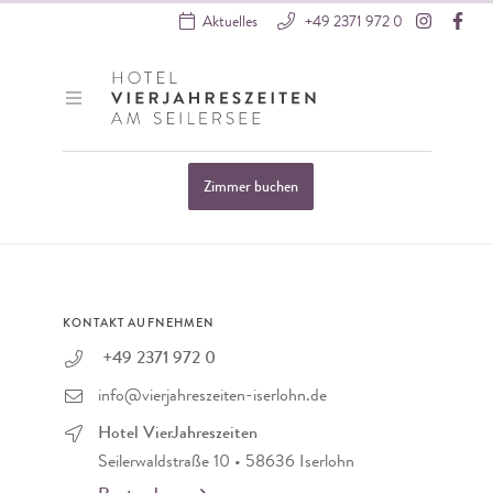
Instagra
Fac
Aktuelles
+49 2371 972 0
Hotel VierJahreszeiten
Zimmer buchen
Startseite
»
404:
KONTAKT AUFNEHMEN
+49 2371 972 0
info@vierjahreszeiten-iserlohn.de
Hotel VierJahreszeiten
Seilerwaldstraße 10 • 58636 Iserlohn