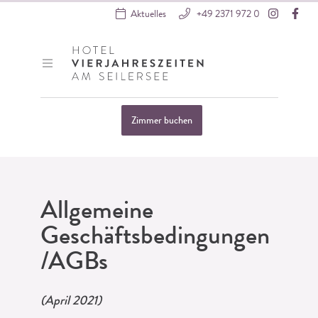
Instagra
Fac
Aktuelles
+49 2371 972 0
Hotel VierJahreszeiten
Zimmer buchen
Startseite
»
Allgemeine Geschäftsbedingungen /AGBs
Allgemeine
Geschäftsbedingungen
/AGBs
(April 2021)