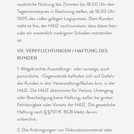
zusätzliche Nutzung des Zimmers bis 18.00 Uhr den
Tageszimmerpreis in Rechnung stellen, ab 18.00 Uhr
100% des vollen gülti­gen Logispreises. Dem Kunden
steht es frei, der H4JZ nachzuweisen, dass dieser kein
oder ein wesentlich niedrigerer Schaden entstanden
ist.
VII. VERPFLICHTUNGEN / HAFTUNG DES
KUNDEN
1. Mitgebrachte Ausstellungs- oder sonstige, auch
persönliche, -Gegenstände befin­den sich auf Gefahr
des Kunden in den Veranstaltungsflächen bzw. in der
H4JZ. Die H4JZ übernimmt für Verlust, Untergang
oder Beschädigung keine Haftung, außer bei grober
Fahrlässigkeit oder Vorsatz der H4JZ. Die gesetzliche
Haftung nach § §701 ff. BGB bleibt davon
unberührt.
2. Die Anbringungen von Dekorationsmaterial oder