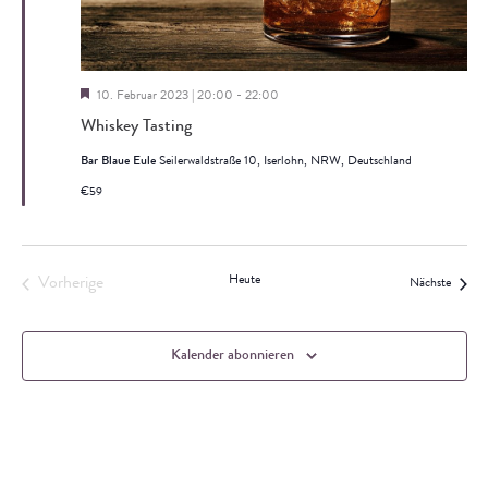
Hervorgehoben
10. Februar 2023 | 20:00
-
22:00
Whiskey Tasting
Bar Blaue Eule
Seilerwaldstraße 10, Iserlohn, NRW, Deutschland
€59
Heute
Vorherige
Veranst
Nächste
Veranstaltungen
Kalender abonnieren