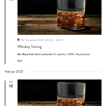
Ansich
Naviga
Hervorgehoben
18. November 2022 | 20:00
-
22:00
Whiskey Tasting
Bar Blaue Eule
Seilerwaldstraße 10, Iserlohn, NRW, Deutschland
€59
Februar 2023
FR.
10