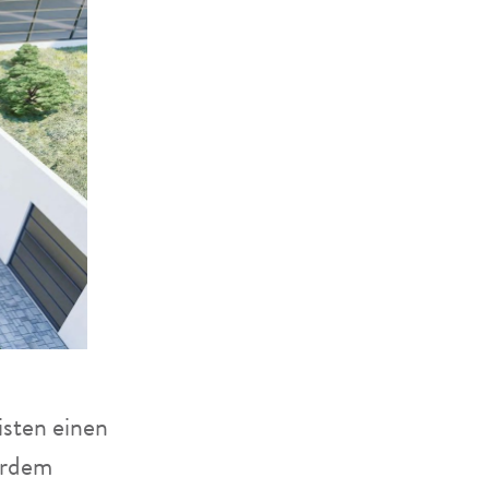
n
isten einen
erdem