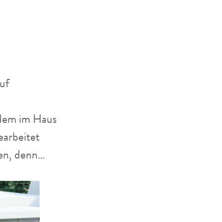
uf
hdem im Haus
earbeitet
en, denn…