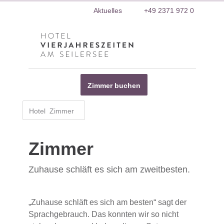
Insta
Fa
Aktuelles
+49 2371 972 0
Hotel VierJahreszeiten
Zimmer buchen
Hotel
Zimmer
Startseite
»
Hotel
»
Zimmer
Zimmer
Zuhause schläft es sich am zweitbesten.
„Zuhause schläft es sich am besten“ sagt der
Sprachgebrauch. Das konnten wir so nicht