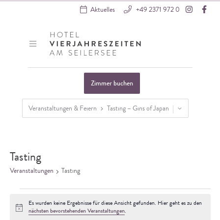
Instagra
Fac
Aktuelles
+49 2371 972 0
Hotel VierJahreszeiten
Zimmer buchen
Veranstaltungen & Feiern
Tasting – Gins of Japan
Startseite
»
Veranstaltungen
Tasting
Veranstaltungen
Tasting
Veranstaltungen
Es wurden keine Ergebnisse für diese Ansicht gefunden. Hier geht es zu den
Hinweis
nächsten bevorstehenden Veranstaltungen
.