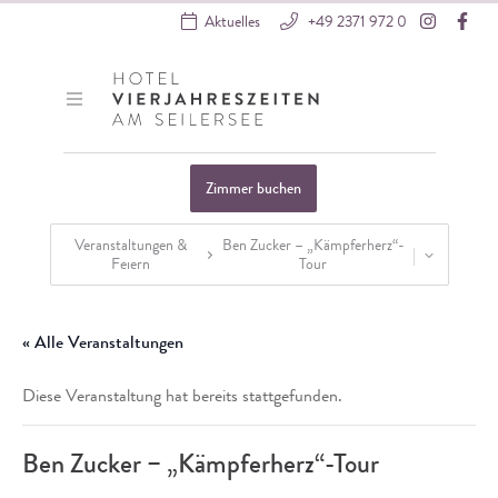
Instagra
Fac
Aktuelles
+49 2371 972 0
Hotel VierJahreszeiten
Zimmer buchen
Veranstaltungen &
Ben Zucker – „Kämpferherz“-
Feiern
Tour
Startseite
»
Veranstaltungen
»
Externe Veranstaltungen
»
Ben Zucker – 
« Alle Veranstaltungen
Diese Veranstaltung hat bereits stattgefunden.
Ben Zucker – „Kämpferherz“-Tour