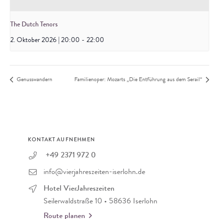
The Dutch Tenors
2. Oktober 2026 | 20:00
-
22:00
Genusswandern
Familienoper: Mozarts „Die Entführung aus dem Serail“
KONTAKT AUFNEHMEN
+49 2371 972 0
info@vierjahreszeiten-iserlohn.de
Hotel VierJahreszeiten
Seilerwaldstraße 10 • 58636 Iserlohn
Route planen