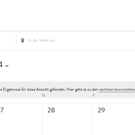
Standort
eingeben.
Suche
nach
Veranstaltungen.
4
e Ergebnisse für diese Ansicht gefunden. Hier geht es zu den
nächsten bevorstehen
Hinweis
TTWOCH
D
DONNERSTAG
F
FREITAG
0
0
0
27
28
29
eranstaltungen,
Veranstaltungen,
Veranstaltun