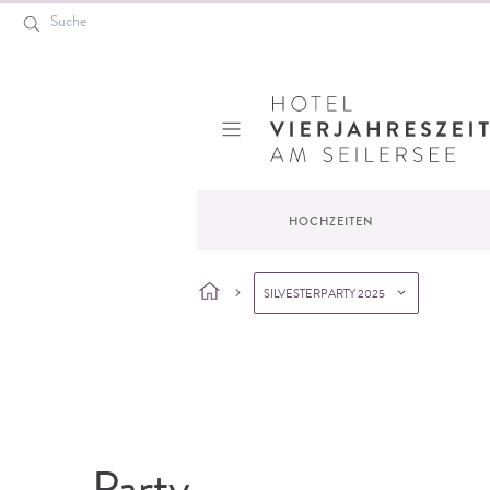
Suche
Hotel VierJahreszeiten
HOCHZEITEN
SILVESTERPARTY 2025
Startseite
»
Veranstaltungen