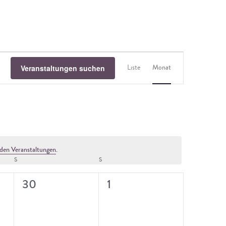
Veranstaltung
Veranstaltungen suchen
Liste
Monat
Ansichten-
Navigation
den Veranstaltungen
.
S
SAMSTAG
S
SONNTAG
0
0
30
1
gen,
Veranstaltungen,
Veranstaltungen,