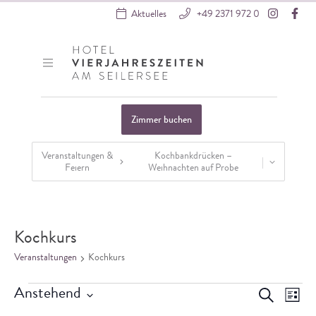
Instagr
Fa
Aktuelles
+49 2371 972 0
Hotel VierJahreszeiten
Zimmer buchen
Veranstaltungen &
Kochbankdrücken –
Feiern
Weihnachten auf Probe
Startseite
»
Veranstaltungen
Kochkurs
Veranstaltungen
Kochkurs
Veranstaltungen
Vera
Verans
Anstehend
Suche
Liste
Ansi
Datum