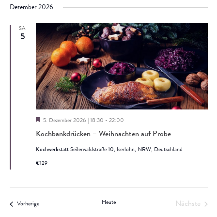
Suche
Navi
Dezember 2026
wählen.
und
SA.
5
Ansich
Naviga
Hervorgehoben
5. Dezember 2026 | 18:30
-
22:00
Kochbankdrücken – Weihnachten auf Probe
Kochwerkstatt
Seilerwaldstraße 10, Iserlohn, NRW, Deutschland
€129
Heute
Nächste
Veranstaltungen
Vorherige
Veranstal