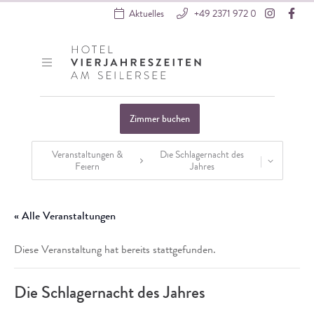
Instagra
Fac
Aktuelles
+49 2371 972 0
Hotel VierJahreszeiten
Zimmer buchen
Veranstaltungen &
Die Schlagernacht des
Feiern
Jahres
Startseite
»
Veranstaltungen
»
Externe Veranstaltungen
»
Die Schlagerna
« Alle Veranstaltungen
Diese Veranstaltung hat bereits stattgefunden.
Die Schlagernacht des Jahres