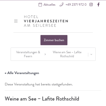
Instagra
Fac
Aktuelles
+49 2371 972 0
Hotel VierJahreszeiten
Zimmer buchen
Veranstaltungen &
Weine am See – Lafite
Feiern
Rothschild
Startseite
»
Veranstaltungen
»
Blaue Eule Events
»
Tasting
»
Weine am Se
« Alle Veranstaltungen
Diese Veranstaltung hat bereits stattgefunden.
Weine am See – Lafite Rothschild