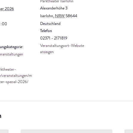
Parktheater Iserlohn
Alexanderhöhe 3
ber 2026
Iserlohn
,
NRW
58644
Deutschland
1:00
Telefon
02371 - 2171819
Veranstaltungsort-Website
ungskategorie:
anzeigen
eranstaltungen
rktheater-
e/veranstaltungen/m
ter-spezial-2026/
n