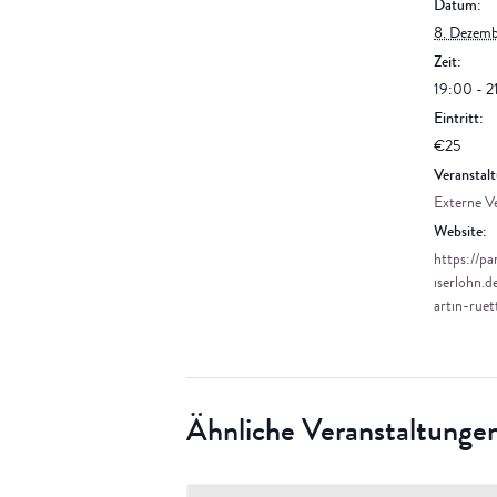
Datum:
8. Dezem
Zeit:
19:00 - 2
Eintritt:
€25
Veranstalt
Externe V
Website:
https://pa
iserlohn.d
artin-ruet
Ähnliche Veranstaltunge