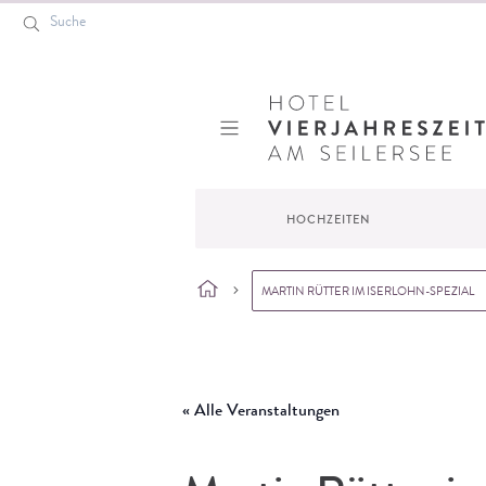
Suche
Hotel VierJahreszeiten
HOCHZEITEN
MARTIN RÜTTER IM ISERLOHN-SPEZIAL
Startseite
»
Veranstaltungen
»
Externe Veranstaltungen
»
Martin Rütter 
« Alle Veranstaltungen