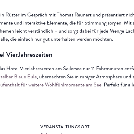
tin Rütter im Gespräch mit Thomas Reunert und präsentiert nich
ente und interaktive Elemente, die für Stimmung sorgen. Mit s
emen leicht verständlich – und sorgt dabei für jede Menge Lach
alle, die einfach nur gut unterhalten werden möchten.
l VierJahreszeiten
s Hotel VierJahreszeiten am Seilersee nur 11 Fahrminuten entf
telbar Blaue Eule
, übernachten Sie in ruhiger Atmosphäre und 
ufenthalt für weitere Wohlfühlmomente am See
. Perfekt für a
S
VERANSTALTUNGSORT