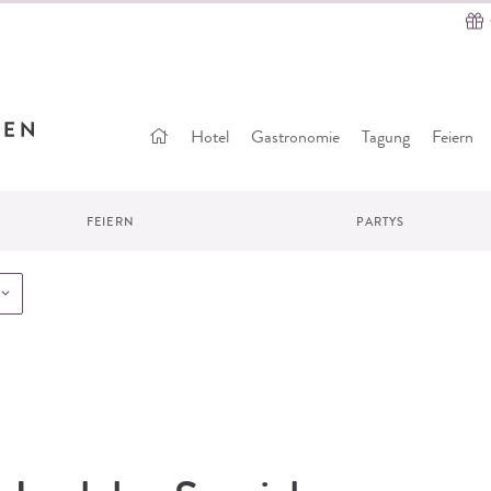
Startseite
Hotel
Gastronomie
Tagung
Feiern
FEIERN
PARTYS
im Iserlohn-Spezial