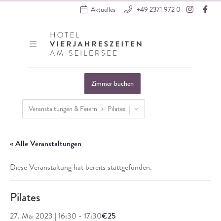
Instagra
Fac
Aktuelles
+49 2371 972 0
Hotel VierJahreszeiten
Zimmer buchen
Veranstaltungen & Feiern
Pilates
Startseite
»
Veranstaltungen
»
SPA & Wellness
»
Pilates
« Alle Veranstaltungen
Diese Veranstaltung hat bereits stattgefunden.
Pilates
27. Mai 2023 | 16:30
-
17:30
€25