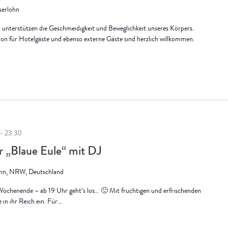
Iserlohn
unterstützen die Geschmeidigkeit und Beweglichkeit unseres Körpers.
sion für Hotelgäste und ebenso externe Gäste sind herzlich willkommen.
-
23:30
r „Blaue Eule“ mit DJ
lohn, NRW, Deutschland
 Wochenende – ab 19 Uhr geht’s los… 🙂 Mit fruchtigen und erfrischenden
 in ihr Reich ein. Für…