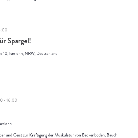
18:00
r Spargel!
ße 10, Iserlohn, NRW, Deutschland
00
-
16:00
Iserlohn
rper und Geist zur Kräftigung der Muskulatur von Beckenboden, Bauch