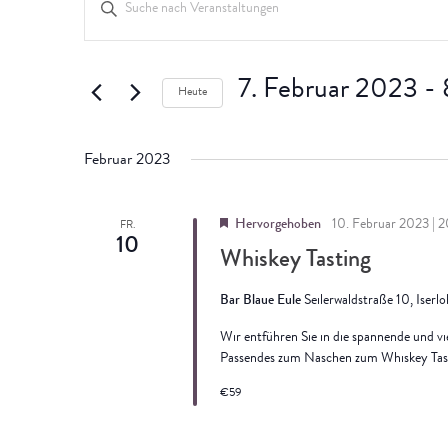
Veranstaltung
Veranstaltungen
Schlüsselwort
eingeben.
Suche
Suche
nach
7. Februar 2023
 - 
Heute
Veranstaltungen
und
Datum
Schlüsselwort.
wählen.
Februar 2023
Ansichten,
Hervorgehoben
10. Februar 2023 | 
FR.
Navigation
10
Whiskey Tasting
Bar Blaue Eule
Seilerwaldstraße 10, Iser
Wir entführen Sie in die spannende und vie
Passendes zum Naschen zum Whiskey Tast
€59