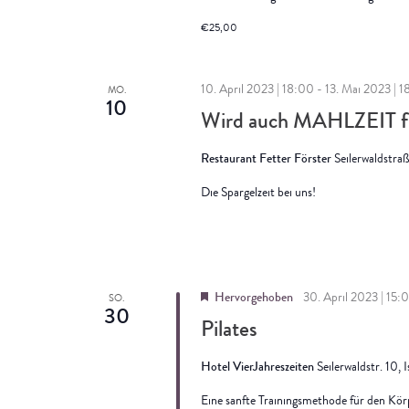
€25,00
10. April 2023 | 18:00
-
13. Mai 2023 | 
MO.
10
Wird auch MAHLZEIT fü
Restaurant Fetter Förster
Seilerwaldstra
Die Spargelzeit bei uns!
Hervorgehoben
30. April 2023 | 15:
SO.
30
Pilates
Hotel VierJahreszeiten
Seilerwaldstr. 10, 
Eine sanfte Trainingsmethode für den Kö