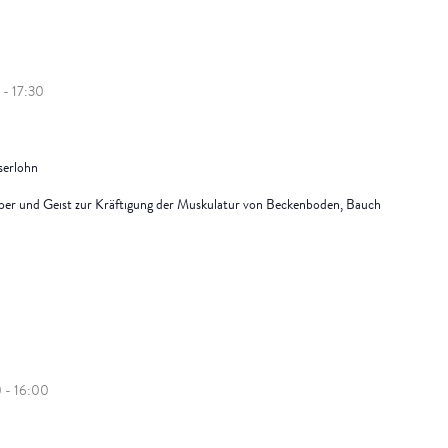
-
17:30
Iserlohn
rper und Geist zur Kräftigung der Muskulatur von Beckenboden, Bauch
0
-
16:00