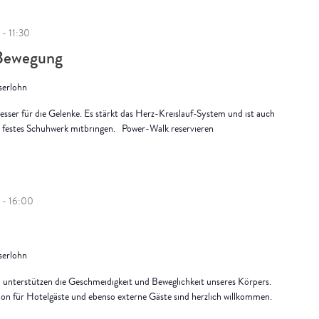
-
11:30
 Bewegung
Iserlohn
besser für die Gelenke. Es stärkt das Herz-Kreislauf-System und ist auch
Bitte festes Schuhwerk mitbringen. Power-Walk reservieren
-
16:00
Iserlohn
unterstützen die Geschmeidigkeit und Beweglichkeit unseres Körpers.
sion für Hotelgäste und ebenso externe Gäste sind herzlich willkommen.