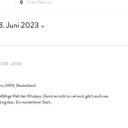
en
eingeben.
Suche
nach
Veranstaltungen.
8. Juni 2023
20:00
-
22:00
lohn, NRW, Deutschland
lfältige Welt des Whiskeys. Damit es nicht zu viel wird, gibt’s auch was
ing dazu. Ein wunderbarer Start…