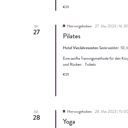
€25
Hervorgehoben
27. Mai 2023 | 16:30
SA.
27
Pilates
Hotel VierJahreszeiten
Seilerwaldstr. 10, 
Eine sanfte Trainingsmethode für den Kö
und Rücken. Tickets
€25
Hervorgehoben
28. Mai 2023 | 15:0
SO.
28
Yoga