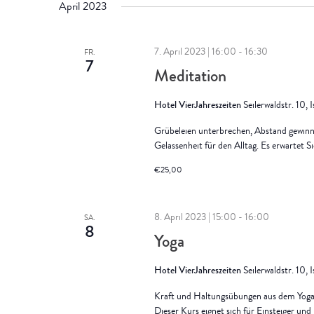
April 2023
7. April 2023 | 16:00
-
16:30
FR.
7
Meditation
Hotel VierJahreszeiten
Seilerwaldstr. 10, 
Grübeleien unterbrechen, Abstand gewin
Gelassenheit für den Alltag. Es erwartet
€25,00
8. April 2023 | 15:00
-
16:00
SA.
8
Yoga
Hotel VierJahreszeiten
Seilerwaldstr. 10, 
Kraft und Haltungsübungen aus dem Yoga 
Dieser Kurs eignet sich für Einsteiger un