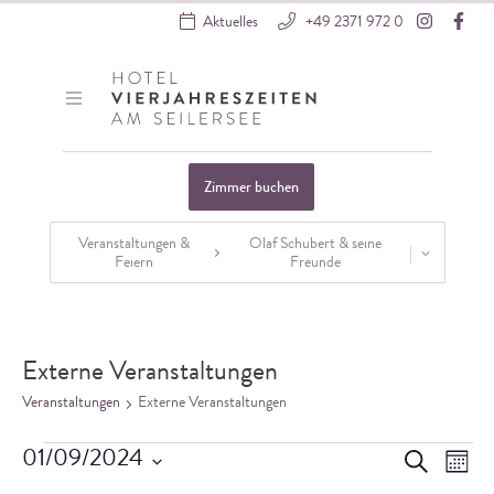
Instagra
Fac
Aktuelles
+49 2371 972 0
Hotel VierJahreszeiten
Zimmer buchen
Veranstaltungen &
Olaf Schubert & seine
Feiern
Freunde
Startseite
»
Veranstaltungen
Externe Veranstaltungen
Veranstaltungen
Externe Veranstaltungen
Veranstaltungen
Vera
Verans
01/09/2024
Suche
Monat
Ansi
Datum