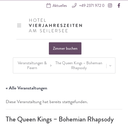
Instagra
Fac
Aktuelles
+49 2371 972 0
Hotel VierJahreszeiten
Zimmer buchen
Veranstaltungen &
The Queen Kings – Bohemian
Feiern
Rhapsody
Startseite
»
Veranstaltungen
»
Externe Veranstaltungen
»
The Queen Ki
« Alle Veranstaltungen
Diese Veranstaltung hat bereits stattgefunden.
The Queen Kings – Bohemian Rhapsody