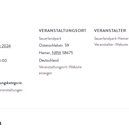
S
VERANSTALTUNGSORT
VERANSTALTER
Sauerlandpark
Sauerlandpark Hem
Veranstalter-Website 
Ostenschlahstr. 59
t 2024
Hemer
,
NRW
58675
Deutschland
3:00
Veranstaltungsort-Website
anzeigen
ungskategorie:
eranstaltungen
n