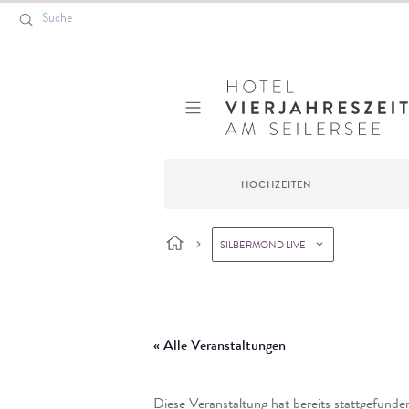
Suche
Hotel VierJahreszeiten
HOCHZEITEN
SILBERMOND LIVE
Startseite
»
Veranstaltungen
»
Externe Veranstaltungen
»
Silbermond liv
« Alle Veranstaltungen
Diese Veranstaltung hat bereits stattgefunde