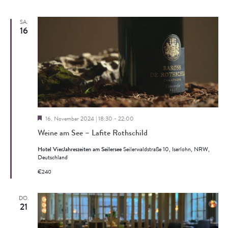
SA.
16
Hervorgehoben
16. November 2024 | 18:30
-
22:00
Weine am See – Lafite Rothschild
Hotel VierJahreszeiten am Seilersee
Seilerwaldstraße 10, Iserlohn, NRW,
Deutschland
€240
DO.
21