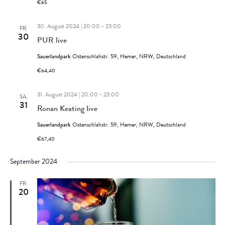
€65
30. August 2024 | 20:00
-
23:00
FR.
30
PUR live
Sauerlandpark
Ostenschlahstr. 59, Hemer, NRW, Deutschland
€64,40
31. August 2024 | 20:00
-
23:00
SA.
31
Ronan Keating live
Sauerlandpark
Ostenschlahstr. 59, Hemer, NRW, Deutschland
€67,40
September 2024
FR.
20