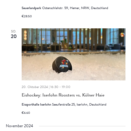
Sauerlandpark
Ostenschlahstr. 59, Hemer, NRW, Deutschland
€28.50
SO.
20
20. Oktober 2024 | 16:30
-
19:00
Eishockey: Iserlohn Roosters vs. Kölner Haie
Eissporthalle Iserlohn
Seeuferstraße 25, Iserlohn, Deutschland
€6.60
November 2024