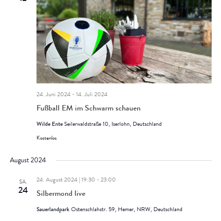
Ansich
Naviga
24. Juni 2024
-
14. Juli 2024
Fußball EM im Schwarm schauen
Wilde Ente
Seilerwaldstraße 10, Iserlohn, Deutschland
Kostenlos
August 2024
24. August 2024 | 19:30
-
23:00
SA.
24
Silbermond live
Sauerlandpark
Ostenschlahstr. 59, Hemer, NRW, Deutschland