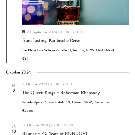
Hervorgehoben
20. September 2024 | 20:00
-
22:00
Rum Tasting: Karibische Reise
Bar Blaue Eule
Seilerwaldstraße 10, Iserlohn, NRW, Deutschland
€69
Oktober 2024
2. Oktober 2024 | 20:00
-
23:00
MI.
2
The Queen Kings – Bohemian Rhapsody
Sauerlandpark
Ostenschlahstr. 59, Hemer, NRW, Deutschland
€28.00
12. Oktober 2024 | 20:00
-
23:00
SA.
12
Bounce – 40 Years of BON JOVI