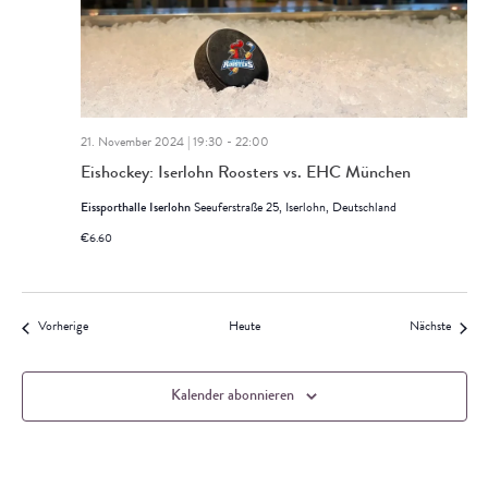
21. November 2024 | 19:30
-
22:00
Eishockey: Iserlohn Roosters vs. EHC München
Eissporthalle Iserlohn
Seeuferstraße 25, Iserlohn, Deutschland
€6.60
Veranstaltungen
Veranst
Vorherige
Heute
Nächste
Kalender abonnieren