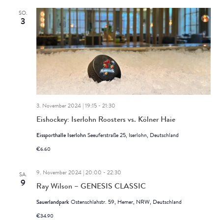
SO.
3
3. November 2024 | 19:15
-
21:30
Eishockey: Iserlohn Roosters vs. Kölner Haie
Eissporthalle Iserlohn
Seeuferstraße 25, Iserlohn, Deutschland
€6.60
9. November 2024 | 20:00
-
22:30
SA.
9
Ray Wilson – GENESIS CLASSIC
Sauerlandpark
Ostenschlahstr. 59, Hemer, NRW, Deutschland
€34.90